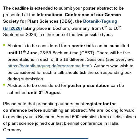
The deadline is extended to submit your poster abstract to be
presented at the
International Conference of our German
Society for Plant Sciences (DBG), the
Botanik-Tagung
th
th
(BT2026)
taking place in Bochum, Germany, from 6
to 10
September 2026, in either one of the two possible types:
Abstracts to be considered for a
poster talk
can be submitted
th
until 11
June
, 23:59 Bochum-time (CEST). There will be five
presentations in each of the 18 different Sessions (see overview:
https://botanik-tagung.de/programme.html
). Authors who wish to
be considered for such a talk should tick the corresponding box
during submission.
Abstracts to be considered for
poster presentation
can be
rd
submitted
until 3
August
.
Please note that presenting authors must
register for the
conference before
submitting an abstract. We are looking forward
to meeting you in Bochum. Around 600 scientists from all disciplines
of plant science joined our last biennial conference in Halle,
Germany.