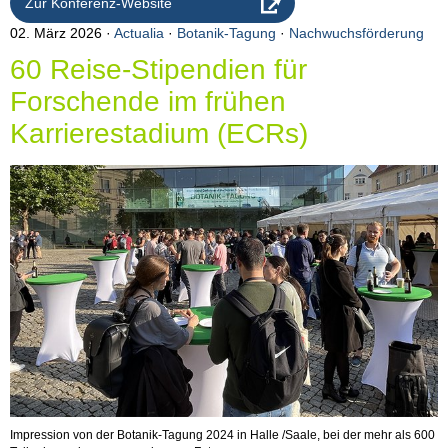
Zur Konferenz-Website
02. März 2026
Actualia
·
Botanik-Tagung
·
Nachwuchsförderung
60 Reise-Stipendien für
Forschende im frühen
Karrierestadium (ECRs)
Impression von der Botanik-Tagung 2024 in Halle /Saale, bei der mehr als 600